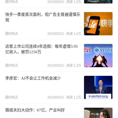
圈内热点
2023/05/23
· 阅读
1.3万
快手一季度首次盈利，但广告主普遍谨慎乐
观
圈内热点
2023/05/22
· 阅读
1.4万
这家上市公司连续4年造假：每年虚增3.95
亿收入，被罚1250万
圈内热点
2023/05/22
· 阅读
1.3万
李彦宏：AI不会让工作机会减少
圈内热点
2023/05/22
· 阅读
1.1万
薇娅夫妇大动作：67亿，产业叫好