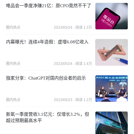
唯品会一季度净赚21亿：原CFO竟然不干了
圈内热点
2023/05/24
· 阅读
1.3万
内幕曝光！连续4年造假：虚增6.08亿收入
圈内热点
2023/05/24
· 阅读
1.4万
独家分享：ChatGPT对国内创业者的启示
圈内热点
2023/05/23
· 阅读
1.2万
新氧一季度营收3.1亿元：仅增长3.2%，但
超过预期最高水平