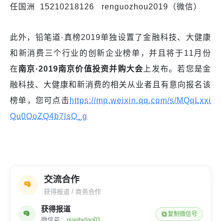
任国洲 15210218126 renguozhou2019（微信）
此外，铅笔道·真榜2019单独设置了金融科技、大健康
和新消费三个行业的创新企业榜单，并且将于11月份
在
南京
·2019南京价值投资并购大会
上发布。若您是金
融科技、大健康和新消费的相关从业者且有意向报名该
榜单，您可点击
https://mp.weixin.qq.com/s/MQqLxxi
Qu0OoZQ4b7lsO_g
交流合作
获得报道 / 商务合作
获得报道
复制微信号
微信号：
qianbidao01