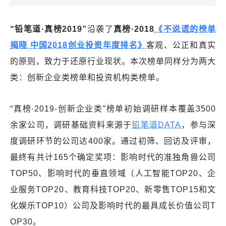
“铅笔道·
真榜
2019
”
沿袭了
真榜·
2018
《不说谎的榜单
揭晓 中国2018创业投资年度排名》
客观、公正和真实
的原则，致力于还原行业现状。本次榜单同样分为两大
类：创新企业类榜单和投资机构类榜单。
“真榜·2019-创新企业类”榜单初始调研样本覆盖3500
余家公司，调研基础资料来源于
铅笔道DATA
，参与深
度调研环节的公司达400家。通过初筛、回访及评审，
最终有共计165个确定奖项：影响时代的准独角兽公司
TOP50、影响时代的垂直领域（人工智能TOP20、企
业服务TOP20、教育科技TOP20、新零售TOP15和文
化娱乐TOP10）公司及影响时代的最具成长价值公司T
OP30。