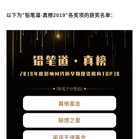
以下为
"
铅笔道
·
真榜
2019"
各奖项的获奖名单：