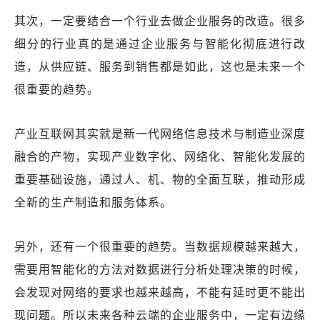
其次，一定要结合一个行业去做企业服务的改造。很多
细分的行业真的
是
通过企业服务
与
智能化彻底
进行
改
造，从供应链
、
服务到销售
都是如此
，
这也是
未来一个
很重要的趋势。
产业互联网其实就是新一代网络信息技术与制造业深度
融合的产物，实现产业数字化、网络化、智能化发展的
重要基础设施，通过人、机、物的全面互联，推动形成
全新的生产制造和服务体系。
另外，
还有一个很重要的趋势
。
当
数据
规模越来越
大
，
需要用智能化的方法对数据进行分析处理决策的时候，
会发现对网络的要求
也越来越
高，不能有延时
更
不能
出
现
问题
。所以未来各种
云
端
的企业服务
中
，一定有边缘