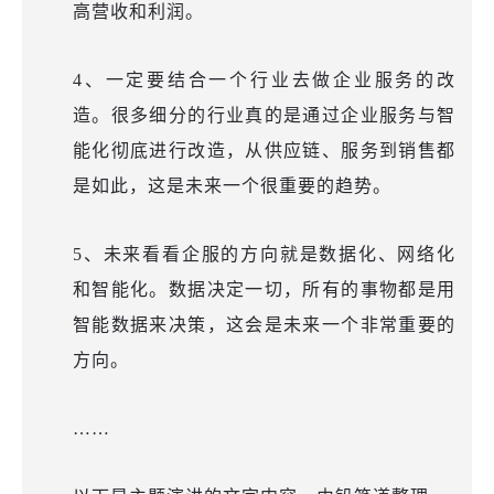
高营收和利润
。
4
、一定要结合一个行业去做企业服务的改
造。很多
细分的行业真的
是
通过企业服务
与
智
能化彻底
进行
改造，从供应链
、
服务到销售
都
是如此
，
这是
未来一个很重要的趋势。
5、未来看
看
企服
的方向就是数据化、网络化
和智能化。数据
决定一切，所有的
事物
都是用
智能数据来决策，这
会
是未来一个非常重要的
方向
。
……