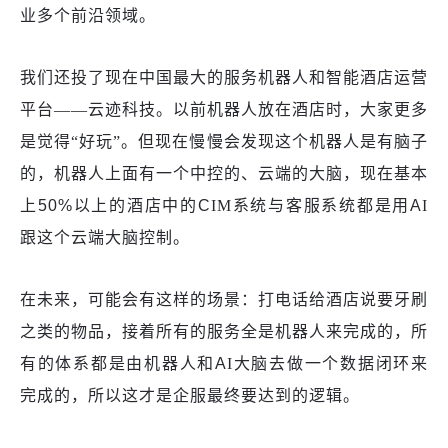
业多个前沿领域。
我们还投
了
现在中国最大的服务机器人和智能酒店运营
平台
——云迹科技。以前机器人放在酒店时，大家更多
是觉得“好玩”。但现在
慢慢会发现这个机器人是有脑子
的，机器人上面有一个中控的
、
云端的大脑，现在基本
上
50%以上的酒店
中的
C
IM系统与
客服系统
都
是用
A
I
跟
这个云端
大脑控制
。
在
未来
，
可能
会有这样的场景：
打电话给酒店说要牙刷
之类的物品
，
接着
所有
的服务
全是机器人
来完成的
，
所
有的体系都是由
机器人和
A
I大脑去做一个
数据闭环来
完成的，所以这才是
企服
最终要达到的逻辑。