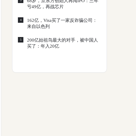
68岁，京东方创始人再闯IPO：三年
3
亏49亿，再战芯片
162亿，Visa买了一家反诈骗公司：
4
来自以色列
200亿始祖鸟最大的对手，被中国人
5
买了：年入20亿