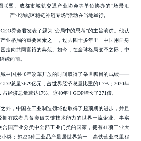
圈联盟、成都市城轨交通产业协会等单位协办的“场景汇
发布会——产业功能区稳链补链专场”活动在当地举行。
CEO乔会君发表了题为“变局中的思考”的主旨演讲。他认
济产业格局的重要因素之一，过去四十多年里，中国用自身
贫困走向共同富裕的典范。如今，在全球格局变革之际，中
继续向前。
域中国用40年改革开放的时间取得了举世瞩目的成绩——
GDP总量3679亿元，占世界经济总量比重的1.7%；2020年
，占经济总量或达17%。这40年里GDP增长了271倍。
济之外，中国在工业制造领域也取得了超预期的进步，并且
经拥有或者具备突破关键技术能力的世界一流企业。事实
联合国产业分类中全部工业门类的国家，拥有41项工业大
工业小类；超220种工业品产量居世界第一；高铁营业总里程