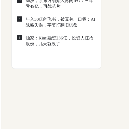
68岁，京东方创始人再闯IPO：三年
3
亏49亿，再战芯片
年入30亿的飞书，被豆包一口吞：AI
4
战略失误，字节打翻旧棋盘
独家：Kimi融资236亿，投资人狂抢
5
股份，几天就没了