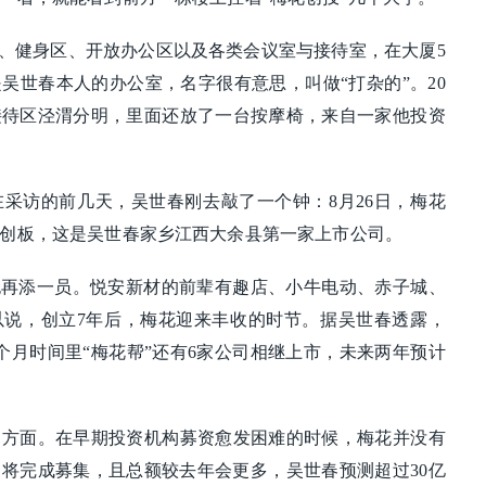
区、健身区、开放办公区以及各类会议室与接待室，在大厦5
吴世春本人的办公室，名字很有意思，叫做“打杂的”。20
接待区泾渭分明，里面还放了一台按摩椅，来自一家他投资
采访的前几天，吴世春刚去敲了一个钟：8月26日，梅花
创板，这是吴世春家乡江西大余县第一家上市公司。
也再添一员。悦安新材的前辈有趣店、小牛电动、赤子城、
以说，创立7年后，梅花迎来丰收的时节。据吴世春透露，
个月时间里“梅花帮”还有6家公司相继上市，未来两年预计
出方面。在早期投资机构募资愈发困难的时候，梅花并没有
将完成募集，且总额较去年会更多，吴世春预测超过30亿