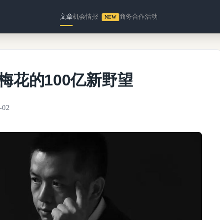
文章
机会情报
商务合作
活动
NEW
 梅花的100亿新野望
-02