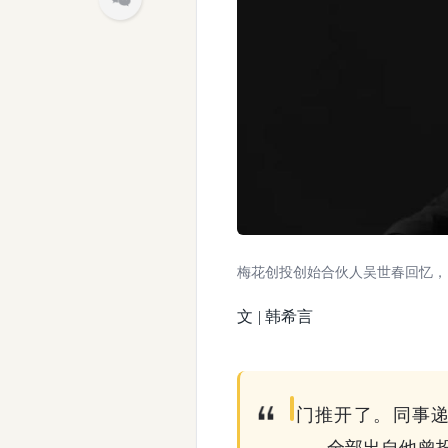
梅花创投创始合伙人吴世春回忆，
文 | 韩希言
门推开了。同事递
——全部出自他曾