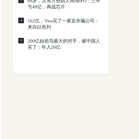
68岁，京东方创始人再闯IPO：三年
3
亏49亿，再战芯片
162亿，Visa买了一家反诈骗公司：
4
来自以色列
200亿始祖鸟最大的对手，被中国人
5
买了：年入20亿