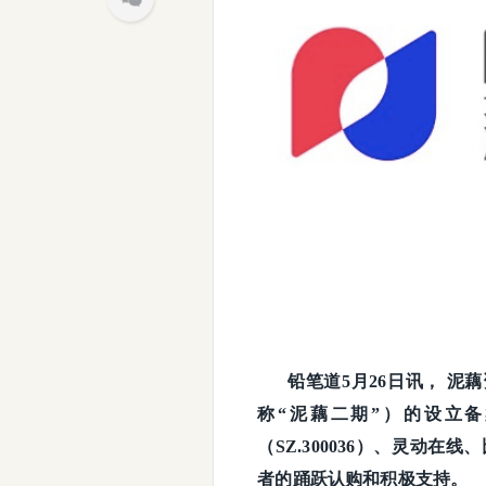
铅笔道5月26日讯， 泥
称“泥藕二期”）的设立
（SZ.300036）、灵动
者的踊跃认购和积极支持。