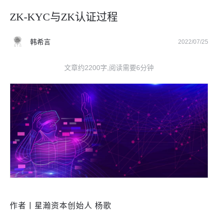
ZK-KYC与ZK认证过程
韩希言
2022/07/25
文章约2200字,阅读需要6分钟
作者丨星瀚资本创始人 杨歌