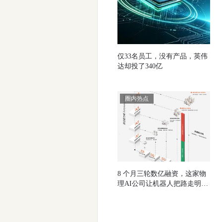
仅33名员工，没有产品，英伟
达却投了340亿
圈内热点
8 个月三轮数亿融资，这家物
理AI公司让机器人把路走明白
了