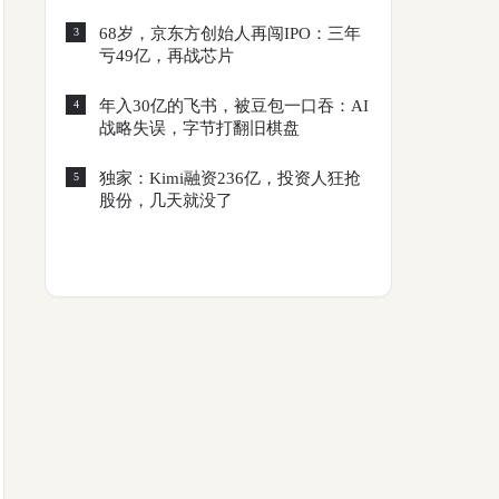
68岁，京东方创始人再闯IPO：三年
3
亏49亿，再战芯片
年入30亿的飞书，被豆包一口吞：AI
4
战略失误，字节打翻旧棋盘
独家：Kimi融资236亿，投资人狂抢
5
股份，几天就没了