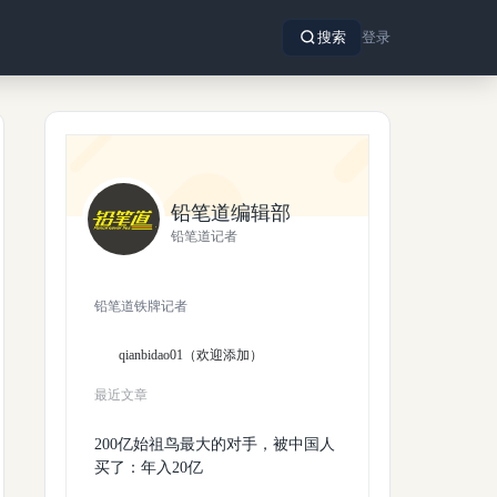
搜索
登录
铅笔道编辑部
铅笔道记者
铅笔道铁牌记者
qianbidao01（欢迎添加）
最近文章
200亿始祖鸟最大的对手，被中国人
买了：年入20亿