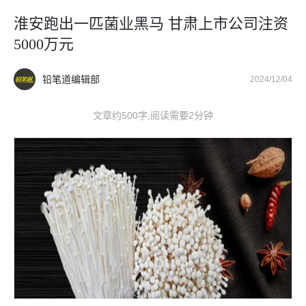
淮安跑出一匹菌业黑马 甘肃上市公司注资
5000万元
铅笔道编辑部
2024/12/04
文章约500字,阅读需要2分钟