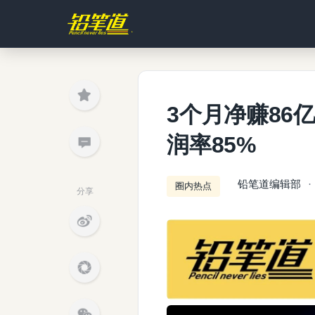
3个月净赚86
润率85%
铅笔道编辑部
圈内热点
分享