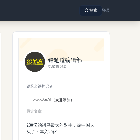
搜索
登录
铅笔道编辑部
铅笔道记者
铅笔道铁牌记者
qianbidao01（欢迎添加）
最近文章
200亿始祖鸟最大的对手，被中国人
买了：年入20亿