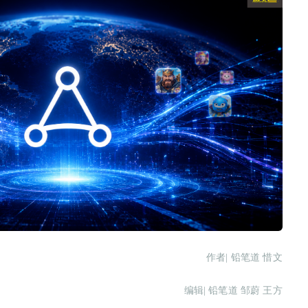
作者| 铅笔道 惜文
编辑| 铅笔道 邹蔚 王方