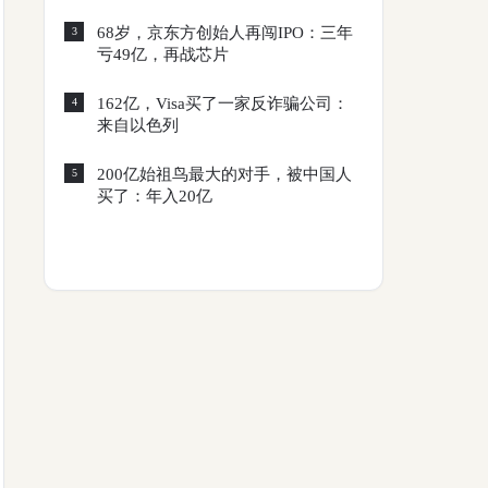
68岁，京东方创始人再闯IPO：三年
3
亏49亿，再战芯片
162亿，Visa买了一家反诈骗公司：
4
来自以色列
200亿始祖鸟最大的对手，被中国人
5
买了：年入20亿