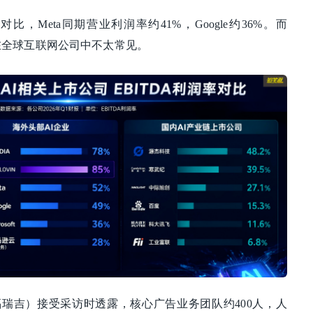
对比，Meta同期营业利润率约41%，Google约36%。而
力，在全球互联网公司中不太常见。
i（亚当·福瑞吉）接受采访时透露，核心广告业务团队约400人，人