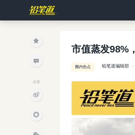
市值蒸发98%
铅笔道编辑部
圈内热点
分享