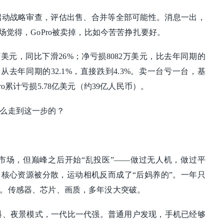
授权启动战略审查，评估出售、合并等全部可能性。消息一出，
场觉得，GoPro被卖掉，比如今苦苦挣扎要好。
900万美元，同比下滑26%；净亏损8082万美元，比去年同期的
率从去年同期的32.1%，直接跌到4.3%。卖一台亏一台，基
o累计亏损5.78亿美元（约39亿人民币）。
么走到这一步的？
垄断市场，但巅峰之后开始“乱投医”——做过无人机，做过平
核心资源被分散，运动相机反而成了“后妈养的”。一年只
。传感器、芯片、画质，多年没大突破。
抖、夜景模式，一代比一代强。普通用户发现，手机已经够