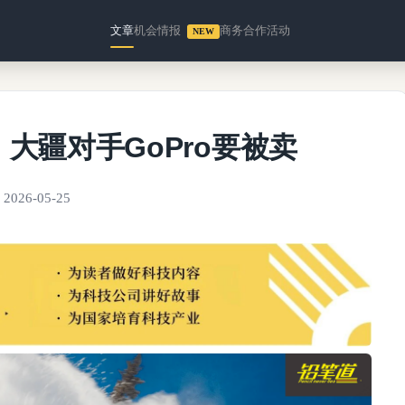
文章
机会情报
商务合作
活动
NEW
，大疆对手GoPro要被卖
2026-05-25