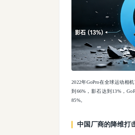
2022年GoPro在全球运
到66%，影石达到13%，G
85%。
中国厂商的降维打