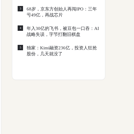
68岁，京东方创始人再闯IPO：三年
3
亏49亿，再战芯片
年入30亿的飞书，被豆包一口吞：AI
4
战略失误，字节打翻旧棋盘
独家：Kimi融资236亿，投资人狂抢
5
股份，几天就没了