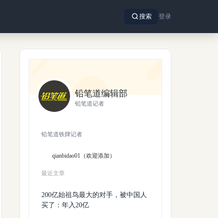
搜索
登录
铅笔道编辑部
铅笔道记者
铅笔道铁牌记者
qianbidao01（欢迎添加）
最近文章
200亿始祖鸟最大的对手，被中国人
买了：年入20亿