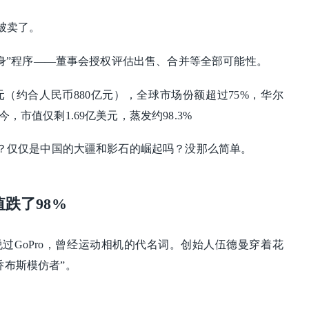
要被卖了。
“卖身”程序——董事会授权评估出售、合并等全部可能性。
亿美元（约合人民币880亿元），全球市场份额超过75%，华尔
如今，市值仅
剩1.69亿美元，蒸发约98.3%
步的？仅仅是中国的大疆和影石的崛起吗？没那么简单。
跌了98%
过GoPro，曾经运动相机的代名词。创始人伍德曼穿着花
乔布斯模仿者”。