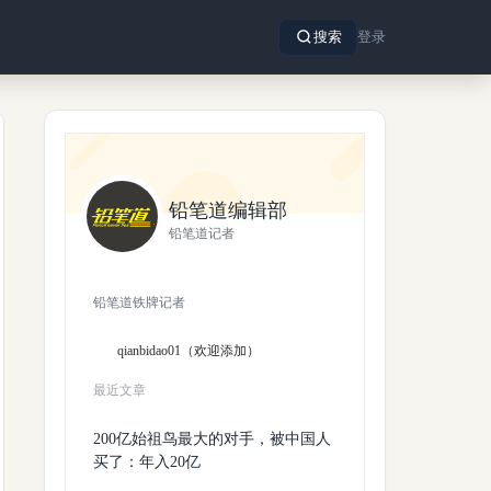
搜索
登录
铅笔道编辑部
铅笔道记者
铅笔道铁牌记者
qianbidao01（欢迎添加）
最近文章
200亿始祖鸟最大的对手，被中国人
买了：年入20亿