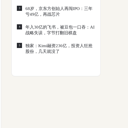
68岁，京东方创始人再闯IPO：三年
3
亏49亿，再战芯片
年入30亿的飞书，被豆包一口吞：AI
4
战略失误，字节打翻旧棋盘
独家：Kimi融资236亿，投资人狂抢
5
股份，几天就没了