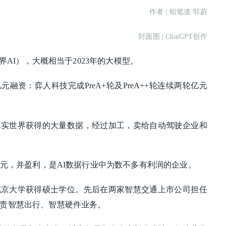
作者 | 铅笔道 邹蔚
封面图 | ChatGPT创作
（物理世界AI），大概相当于2023年的大模型。
融资：弈人科技完成PreA+轮及PreA++轮连续两轮亿元
真实世界获得的大量数据，经过加工，卖给自动驾驶企业和
亿元，并盈利，是AI数据行业中为数不多有利润的企业。
北京大学获得硕士学位。先后在两家智慧交通上市公司担任
责智慧出行、智慧硬件业务。