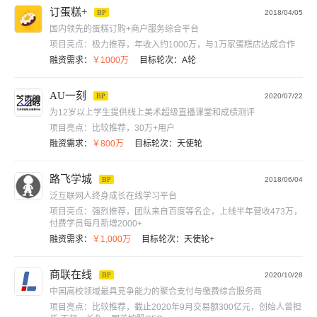
订蛋糕+
BP
2018/04/05
国内领先的蛋糕订购+商户服务综合平台
项目亮点：
极力推荐，年收入约1000万，与1万家蛋糕店达成合作
融资需求：
￥1000万
目标轮次：
A轮
AU一刻
BP
2020/07/22
为12岁以上学生提供线上美术超级直播课堂和成绩测评
项目亮点：
比较推荐，30万+用户
融资需求：
￥800万
目标轮次：
天使轮
路飞学城
BP
2018/06/04
泛互联网人终身成长在线学习平台
项目亮点：
强烈推荐，团队来自百度等名企，上线半年营收473万，
付费学员每月新增2000+
融资需求：
￥1,000万
目标轮次：
天使轮+
商联在线
BP
2020/10/28
中国高校领域最具竞争能力的聚合支付与缴费综合服务商
项目亮点：
比较推荐，截止2020年9月交易额300亿元，创始人曾担