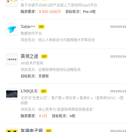
基于关键节点MES的产业链上下游协同SaaS平台
融资需求：
￥500-1000万
目标轮次：
Pre-A轮
Table++
BP
2022/05/19
数据协作平台
项目亮点：
核心人物来自卡内基梅隆大学等名校
英领之途
BP
2021/01/14
AR技术开发商
项目亮点：
近期获得奇绩创坛战略投资
目标轮次：
天使轮
UNIQUE
BP
2021/01/14
尤尼可“生意公式”：客户数 x 转化率 x 客单价 x（复购率50%）=营
收额
项目亮点：
核心竞争力“高复购率降低获客成本”
融资需求：
￥1亿
目标轮次：
A轮
氣場电子烟
BP
2021/01/14