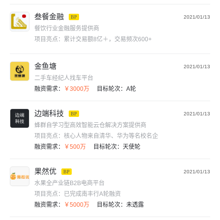
叁餐金融
BP
2021/01/13
餐饮行业金融服务提供商
项目亮点：
累计交易额8亿＋，交易频次600+
金鱼塘
2021/01/13
二手车经纪人找车平台
融资需求：
￥3000万
目标轮次：
A轮
边端科技
BP
2021/01/13
蜂群自学习型高效智能云仓解决方案提供商
项目亮点：
核心人物来自清华、华为等名校名企
融资需求：
￥500万
目标轮次：
天使轮
果然优
BP
2021/01/13
水果全产业链B2B电商平台
项目亮点：
已完成南丰行A轮融资
融资需求：
￥5000万
目标轮次：
未透露