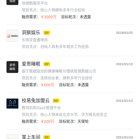
体细胞服务平台
项目亮点：
核心人物拥有多年行业经验
融资需求：
￥3000万
目标轮次：
未透露
洞察娱乐
BP
2019/02/25
东南亚直播电商
项目亮点：
创始人具有多年相关工作经验
爱思睡眠
BP
2021/01/13
基于数据驱动的健康睡眠与慢病管理数据公司
项目亮点：
连续创业者，拥有多年行业经验
融资需求：
￥600万
目标轮次：
未透露
校易兔加盟云
BP
2021/01/13
教培机构SaaS管理平台
项目亮点：
核心人物来自北京大学、华为等名校名企
融资需求：
￥200万
目标轮次：
天使轮
掌上车间
BP
2021/01/14