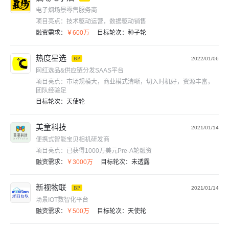
电子烟场景零售服务商
项目亮点：
技术驱动运营，数据驱动销售
融资需求：
￥600万
目标轮次：
种子轮
热度星选
BP
2022/01/06
网红选品&供应链分发SAAS平台
项目亮点：
市场规模大，商业模式清晰，切入时机好，资源丰富，
团队经验足
目标轮次：
天使轮
美童科技
2021/01/14
便携式智能宝贝相机研发商
项目亮点：
已获得1000万美元Pre-A轮融资
融资需求：
￥3000万
目标轮次：
未透露
新视物联
BP
2021/01/14
场景IOT数智化平台
融资需求：
￥500万
目标轮次：
天使轮