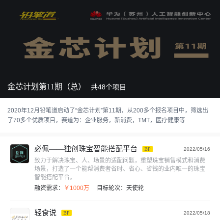
金芯计划第11期（总）
共
48
个项目
2020年12月铅笔道启动了“金芯计划”第11期，从200多个报名项目中，筛选出
了70多个优质项目，赛道为：企业服务，新消费，TMT，医疗健康等
必佩——独创珠宝智能搭配平台
BP
2022/05/16
致力于解决珠宝、人、场景的适配问题，重塑珠宝销售模式和消费
场景，打造了一个能帮消费者省时、省心、省钱的业内唯一的珠宝
智能搭配平台。
融资需求：
￥1000万
目标轮次：
天使轮
轻食说
BP
2022/05/18