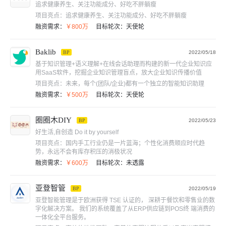
追求健康养生、关注功能成分、好吃不胖躺瘦
项目亮点：
追求健康养生、关注功能成分、好吃不胖躺瘦
融资需求：
￥800万
目标轮次：
天使轮
Baklib
BP
2022/05/18
基于知识管理+语义理解+在线会话助理而构建的新一代企业知识应
用SaaS软件，挖掘企业知识管理盲点，放大企业知识传播价值
项目亮点：
未来，每个(团队/企业)都有一个独立的智能知识助理
融资需求：
￥500万
目标轮次：
天使轮
圈圈木DIY
BP
2022/05/23
好生活,自创造 Do it by yourself
项目亮点：
国内手工行业仍是一片蓝海；个性化消费顺应时代趋
势，永远不会有库存积压的消极状况
融资需求：
￥600万
目标轮次：
未透露
亚登智管
BP
2022/05/19
亚登智能管理是于欧洲获得 TSE 认证的， 深耕于餐饮和零售业的数
字化解决方案。 我们的系统覆盖了从ERP供应链到POS终 端消费的
一体化全平台服务。