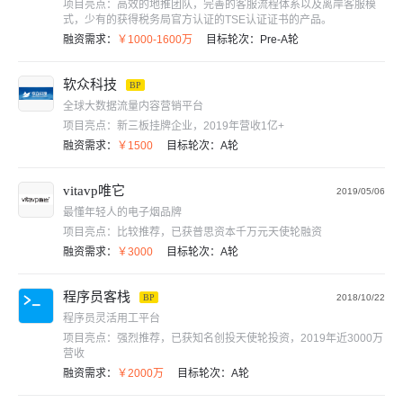
项目亮点：
高效的地推团队，完善的客服流程体系以及离岸客服模
式，少有的获得税务局官方认证的TSE认证证书的产品。
融资需求：
￥1000-1600万
目标轮次：
Pre-A轮
软众科技
BP
全球大数据流量内容营销平台
项目亮点：
新三板挂牌企业，2019年营收1亿+
融资需求：
￥1500
目标轮次：
A轮
vitavp唯它
2019/05/06
最懂年轻人的电子烟品牌
项目亮点：
比较推荐，已获普思资本千万元天使轮融资
融资需求：
￥3000
目标轮次：
A轮
程序员客栈
BP
2018/10/22
程序员灵活用工平台
项目亮点：
强烈推荐，已获知名创投天使轮投资，2019年近3000万
营收
融资需求：
￥2000万
目标轮次：
A轮