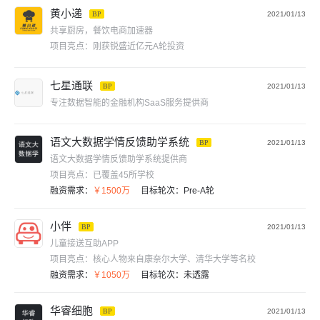
黄小递
BP
2021/01/13
共享厨房，餐饮电商加速器
项目亮点：
刚获锐盛近亿元A轮投资
七星通联
BP
2021/01/13
专注数据智能的金融机构SaaS服务提供商
语文大数据学情反馈助学系统
BP
2021/01/13
语文大数据学情反馈助学系统提供商
项目亮点：
已覆盖45所学校
融资需求：
￥1500万
目标轮次：
Pre-A轮
小伴
BP
2021/01/13
儿童接送互助APP
项目亮点：
核心人物来自康奈尔大学、清华大学等名校
融资需求：
￥1050万
目标轮次：
未透露
华睿细胞
BP
2021/01/13