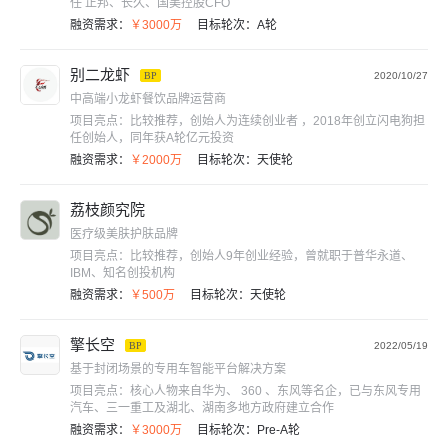
任 正邦、长久、国美控股CFO
融资需求：
￥3000万
目标轮次：
A轮
别二龙虾
BP
2020/10/27
中高端小龙虾餐饮品牌运营商
项目亮点：
比较推荐，创始人为连续创业者 ，2018年创立闪电狗担
任创始人，同年获A轮亿元投资
融资需求：
￥2000万
目标轮次：
天使轮
荔枝颜究院
医疗级美肤护肤品牌
项目亮点：
比较推荐，创始人9年创业经验，曾就职于普华永道、
IBM、知名创投机构
融资需求：
￥500万
目标轮次：
天使轮
擎长空
BP
2022/05/19
基于封闭场景的专用车智能平台解决方案
项目亮点：
核心人物来自华为、 360 、东风等名企，已与东风专用
汽车、三一重工及湖北、湖南多地方政府建立合作
融资需求：
￥3000万
目标轮次：
Pre-A轮