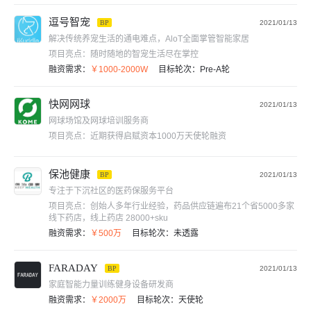
逗号智宠
BP
2021/01/13
解决传统养宠生活的通电难点，AloT全面掌管智能家居
项目亮点：
随时随地的智宠生活尽在掌控
融资需求：
￥1000-2000W
目标轮次：
Pre-A轮
快网网球
2021/01/13
网球场馆及网球培训服务商
项目亮点：
近期获得启赋资本1000万天使轮融资
保池健康
BP
2021/01/13
专注于下沉社区的医药保服务平台
项目亮点：
创始人多年行业经验，药品供应链遍布21个省5000多家
线下药店，线上药店 28000+sku
融资需求：
￥500万
目标轮次：
未透露
FARADAY
BP
2021/01/13
家庭智能力量训练健身设备研发商
融资需求：
￥2000万
目标轮次：
天使轮