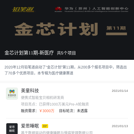
金芯计划第11期-新医疗
共
5
个项目
2020年12月铅笔道启动了“金芯计划”第11期，从200多个报名项目中，筛选出
了70多个优质项目，本专辑为医疗健康赛道
美童科技
2021/01/14
便携式智能宝贝相机研发商
项目亮点：
已获得1000万美元Pre-A轮融资
融资需求：
￥3000万
目标轮次：
未透露
爱思睡眠
BP
2021/01/13
基于数据驱动的健康睡眠与慢病管理数据公司