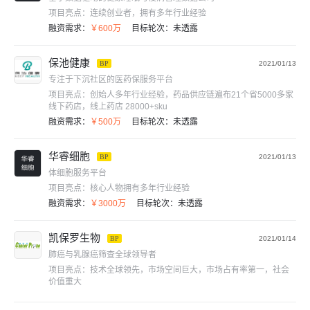
项目亮点：
连续创业者，拥有多年行业经验
融资需求：
￥600万
目标轮次：
未透露
保池健康
BP
2021/01/13
专注于下沉社区的医药保服务平台
项目亮点：
创始人多年行业经验，药品供应链遍布21个省5000多家
线下药店，线上药店 28000+sku
融资需求：
￥500万
目标轮次：
未透露
华睿细胞
BP
2021/01/13
体细胞服务平台
项目亮点：
核心人物拥有多年行业经验
融资需求：
￥3000万
目标轮次：
未透露
凯保罗生物
BP
2021/01/14
肺癌与乳腺癌筛查全球领导者
项目亮点：
技术全球领先，市场空间巨大，市场占有率第一，社会
价值重大