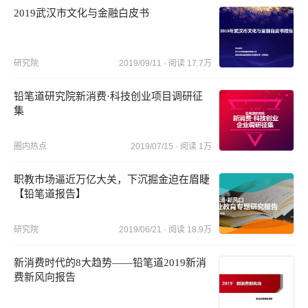
2019武汉市文化与金融白皮书
研究院
2019/09/11
· 阅读
17.7万
铅笔道研究院新消费·科技创业项目调研征
集
圈内热点
2019/07/15
· 阅读
1万
职教市场逼近万亿大关，下沉掘金迫在眉睫
【铅笔道报告】
研究院
2019/06/21
· 阅读
18.9万
新消费时代的8大趋势——铅笔道2019新消
费新风向报告